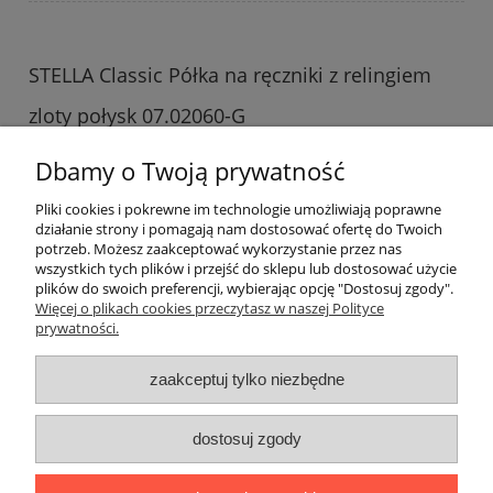
STELLA Classic Półka na ręczniki z relingiem
zloty połysk 07.02060-G
569,00 zł
Dbamy o Twoją prywatność
do koszyka
Pliki cookies i pokrewne im technologie umożliwiają poprawne
działanie strony i pomagają nam dostosować ofertę do Twoich
potrzeb. Możesz zaakceptować wykorzystanie przez nas
wszystkich tych plików i przejść do sklepu lub dostosować użycie
plików do swoich preferencji, wybierając opcję "Dostosuj zgody".
Więcej o plikach cookies przeczytasz w naszej Polityce
prywatności.
Informacje o sklepie
zaakceptuj tylko niezbędne
Warunki zakupów
dostosuj zgody
Twoje konto