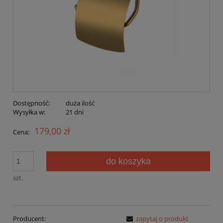
Dostępność:
duża ilość
Wysyłka w:
21 dni
179,00 zł
Cena:
do koszyka
szt.
Producent:
zapytaj o produkt