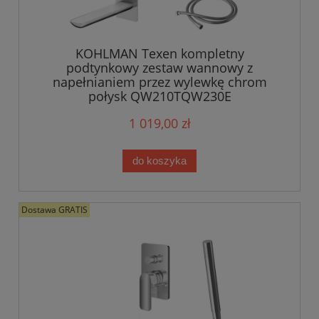
KOHLMAN Texen kompletny
podtynkowy zestaw wannowy z
napełnianiem przez wylewkę chrom
połysk QW210TQW230E
1 019,00 zł
do koszyka
Dostawa GRATIS