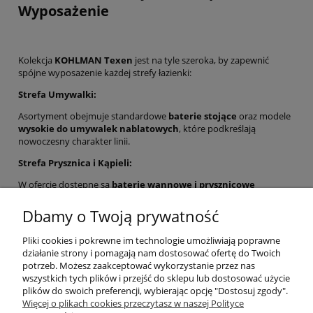
Wyposażenie
Kolekcja
KOHLMAN Texen
jest na tyle szeroka, by zapewnić
spójne wyposażenie każdej strefy łazienki:
Strefa Umywalki:
Asortyment obejmuje standardowe
baterie stojące
oraz modele
wysokie do umywalek nablatowych
, które podkreślają
nowoczesny charakter linii.
Strefa Prysznica i Kąpieli:
W ofercie dostępne są
baterie wannowe i prysznicowe
natynkowe
, jak również elementy do tworzenia
kompletnych,
podtynkowych zestawów prysznicowych
. Rozwiązania
Dbamy o Twoją prywatność
podtynkowe idealnie wpisują się w minimalistyczną estetykę
Texen.
Pliki cookies i pokrewne im technologie umożliwiają poprawne
działanie strony i pomagają nam dostosować ofertę do Twoich
Wybierz
armaturę KOHLMAN Texen Chrom Połysk
z
potrzeb. Możesz zaakceptować wykorzystanie przez nas
megałazienki.eu
– postaw na nowoczesny design, trwały blask i
wszystkich tych plików i przejść do sklepu lub dostosować użycie
bezkompromisową jakość.
plików do swoich preferencji, wybierając opcję "Dostosuj zgody".
Więcej o plikach cookies przeczytasz w naszej Polityce