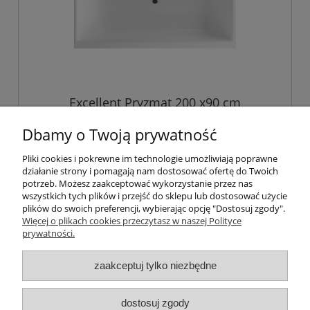
Excellent Pryzmat 200 x90 cm
prostokątna wanna akrylowa
WAEX.PRY20WH
Dbamy o Twoją prywatność
2 350,00 zł
Pliki cookies i pokrewne im technologie umożliwiają poprawne
działanie strony i pomagają nam dostosować ofertę do Twoich
potrzeb. Możesz zaakceptować wykorzystanie przez nas
do koszyka
wszystkich tych plików i przejść do sklepu lub dostosować użycie
plików do swoich preferencji, wybierając opcję "Dostosuj zgody".
Więcej o plikach cookies przeczytasz w naszej Polityce
prywatności.
Informacje o sklepie
zaakceptuj tylko niezbędne
Warunki zakupów
dostosuj zgody