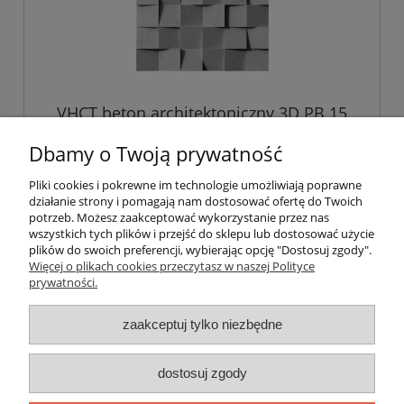
VHCT beton architektoniczny 3D PB 15
Cubique 60x60x3 cm , dodatkowo -5 %
rabatu kod: VHCT5
Dbamy o Twoją prywatność
143,95 zł
Pliki cookies i pokrewne im technologie umożliwiają poprawne
działanie strony i pomagają nam dostosować ofertę do Twoich
potrzeb. Możesz zaakceptować wykorzystanie przez nas
do koszyka
wszystkich tych plików i przejść do sklepu lub dostosować użycie
plików do swoich preferencji, wybierając opcję "Dostosuj zgody".
Więcej o plikach cookies przeczytasz w naszej Polityce
prywatności.
Informacje o sklepie
zaakceptuj tylko niezbędne
Warunki zakupów
dostosuj zgody
Twoje konto