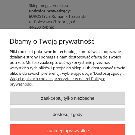
Sklep megalazienki.eu
Podmiot prowadzący:
EUROSTYL S.Romanik T.Szumski
ul. Bolesława Chrobrego 6
44-200 Rybnik
NIP: 642-21-56-242 REGON: 273269124
Dbamy o Twoją prywatność
Pliki cookies i pokrewne im technologie umożliwiają poprawne
Nasza działalność gospodarcza jest wpisana do:
działanie strony i pomagają nam dostosować ofertę do Twoich
- Centralnej Ewidencji i Informacji o Działalności
potrzeb. Możesz zaakceptować wykorzystanie przez nas
Gospodarczej dla Tomasz Szumski,
wszystkich tych plików i przejść do sklepu lub dostosować użycie
- Centralnej Ewidencji i Informacji o Działalności
plików do swoich preferencji, wybierając opcję "Dostosuj zgody".
Gospodarczej dla Sławomir Romanik.
Więcej o plikach cookies przeczytasz w naszej Polityce
prywatności.
Informacje o sklepie
zaakceptuj tylko niezbędne
Warunki zakupów
dostosuj zgody
Twoje konto
zaakceptuj wszystkie