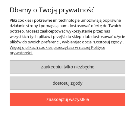
Dbamy o Twoją prywatność
Pliki cookies i pokrewne im technologie umożliwiają poprawne
działanie strony i pomagają nam dostosować ofertę do Twoich
potrzeb. Możesz zaakceptować wykorzystanie przez nas
wszystkich tych plików i przejść do sklepu lub dostosować użycie
plików do swoich preferencji, wybierając opcję "Dostosuj zgody".
Więcej o plikach cookies przeczytasz w naszej Polityce
prywatności.
Omnires Contour bateria wannowa
wolnostojąca złoty szczotkowany
CT8033GLB
zaakceptuj tylko niezbędne
4 834,80 zł
7 110,00 zł
dostosuj zgody
do koszyka
zaakceptuj wszystkie
PROMOCJA
Dostawa GRATIS