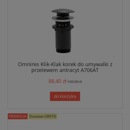
Omnires Klik-Klak korek do umywalki z
przelewem antracyt A706AT
88,40 zł
130,00 zł
do koszyka
PROMOCJA
Dostawa GRATIS