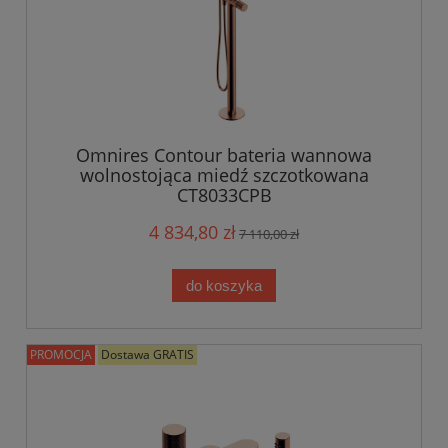
Omnires Contour bateria wannowa
wolnostojąca miedź szczotkowana
CT8033CPB
4 834,80 zł
7 110,00 zł
do koszyka
PROMOCJA
Dostawa GRATIS