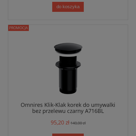
do koszyka
PROMOCJA
Omnires Klik-Klak korek do umywalki
bez przelewu czarny A716BL
95,20 zł
140,00 zł