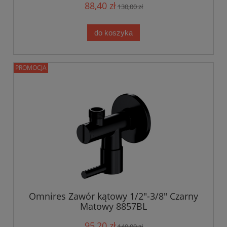
88,40 zł
130,00 zł
do koszyka
PROMOCJA
Omnires Zawór kątowy 1/2"-3/8" Czarny
Matowy 8857BL
95,20 zł
140,00 zł