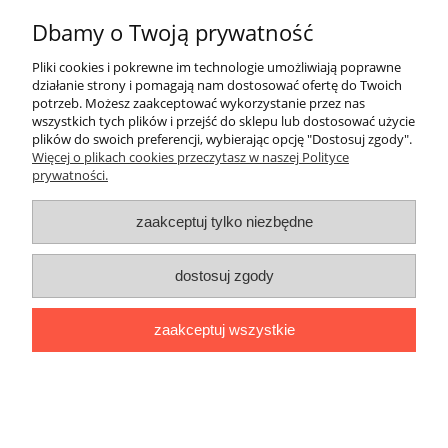
Dbamy o Twoją prywatność
Pliki cookies i pokrewne im technologie umożliwiają poprawne
działanie strony i pomagają nam dostosować ofertę do Twoich
potrzeb. Możesz zaakceptować wykorzystanie przez nas
wszystkich tych plików i przejść do sklepu lub dostosować użycie
Omnires Y bateria umywalkowa czarny
plików do swoich preferencji, wybierając opcję "Dostosuj zgody".
Y1210NBL
Więcej o plikach cookies przeczytasz w naszej Polityce
prywatności.
523,60 zł
770,00 zł
zaakceptuj tylko niezbędne
do koszyka
dostosuj zgody
PROMOCJA
zaakceptuj wszystkie