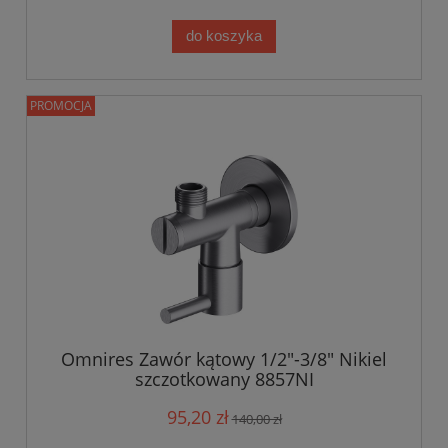
do koszyka
PROMOCJA
Omnires Zawór kątowy 1/2"-3/8" Nikiel
szczotkowany 8857NI
95,20 zł
140,00 zł