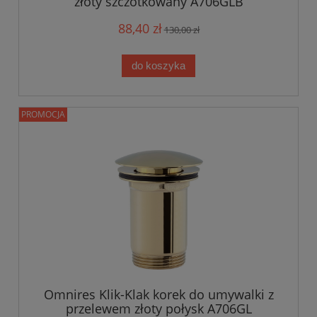
złoty szczotkowany A706GLB
88,40 zł
130,00 zł
do koszyka
PROMOCJA
Omnires Klik-Klak korek do umywalki z
przelewem złoty połysk A706GL