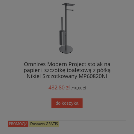
Omnires Modern Project stojak na
papier i szczotkę toaletową z półką
Nikiel Szczotkowany MP60820NI
482,80 zł
710,00 zł
do koszyka
PROMOCJA
Dostawa GRATIS