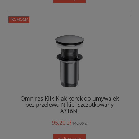
PROMOCJA
Omnires Klik-Klak korek do umywalek
bez przelewu Nikiel Szczotkowany
A716NI
95,20 zł
140,00 zł
do koszyka