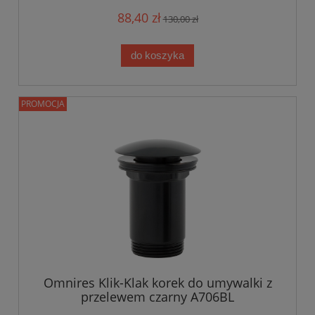
88,40 zł
130,00 zł
do koszyka
PROMOCJA
Omnires Klik-Klak korek do umywalki z
przelewem czarny A706BL