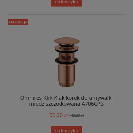
do koszyka
PROMOCJA
Omnires Klik-Klak korek do umywalki
miedż szczotkowana A706CPB
95,20 zł
140,00 zł
do koszyka