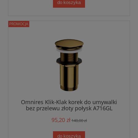
do koszyka
PROMOCJA
Omnires Klik-Klak korek do umywalki
bez przelewu złoty połysk A716GL
95,20 zł
140,00 zł
do koszyka