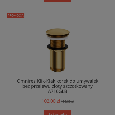
PROMOCJA
Omnires Klik-Klak korek do umywalek
bez przelewu złoty szczotkowany
A716GLB
102,00 zł
150,00 zł
do koszyka