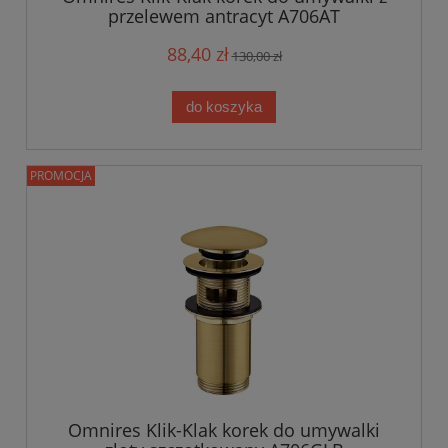
przelewem antracyt A706AT
88,40 zł
130,00 zł
do koszyka
PROMOCJA
Omnires Klik-Klak korek do umywalki