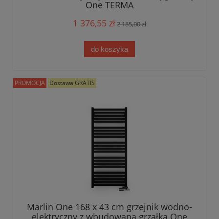
One TERMA
1 376,55 zł
2 185,00 zł
do koszyka
PROMOCJA
Dostawa GRATIS
Marlin One 168 x 43 cm grzejnik wodno-
elektryczny z wbudowaną grzałką One