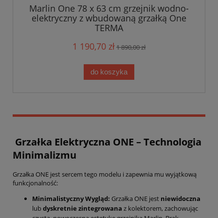
Marlin One 78 x 63 cm grzejnik wodno-
elektryczny z wbudowaną grzałką One
TERMA
1 190,70 zł
1 890,00 zł
do koszyka
Grzałka Elektryczna ONE – Technologia
Minimalizmu
Grzałka ONE jest sercem tego modelu i zapewnia mu wyjątkową
funkcjonalność:
Minimalistyczny Wygląd:
Grzałka ONE jest
niewidoczna
lub
dyskretnie zintegrowana
z kolektorem, zachowując
czystą, nowoczesną estetykę grzejnika Marlin. Brak