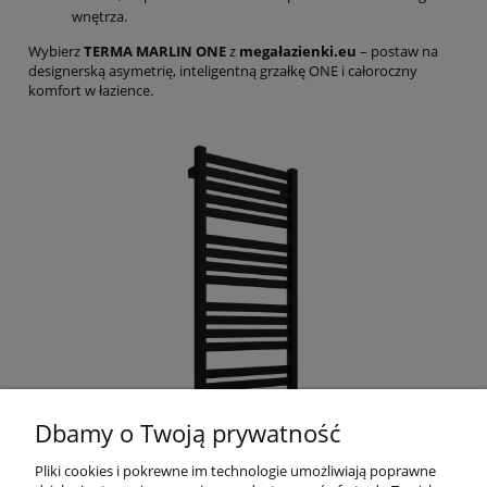
wnętrza.
Wybierz
TERMA MARLIN ONE
z
megałazienki.eu
– postaw na
designerską asymetrię, inteligentną grzałkę ONE i całoroczny
komfort w łazience.
Dbamy o Twoją prywatność
Pliki cookies i pokrewne im technologie umożliwiają poprawne