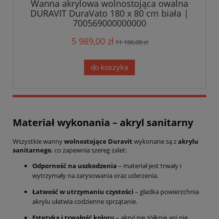
Wanna akrylowa wolnostojąca owalna
DURAVIT DuraVato 180 x 80 cm biała |
700569000000000
5 989,00 zł
11 186,00 zł
do koszyka
Materiał wykonania – akryl sanitarny
Wszystkie wanny
wolnostojące Duravit
wykonane są z
akrylu
sanitarnego
, co zapewnia szereg zalet:
Odporność na uszkodzenia
– materiał jest trwały i
wytrzymały na zarysowania oraz uderzenia.
Łatwość w utrzymaniu czystości
– gładka powierzchnia
akrylu ułatwia codzienne sprzątanie.
Estetyka i trwałość koloru
– akryl nie żółknie ani nie