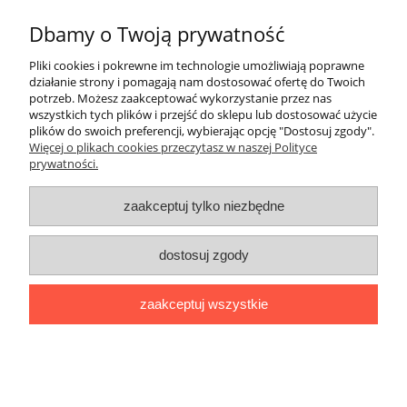
megałazienki.eu
Dbamy o Twoją prywatność
W sklepie
megałazienki.eu
znajdziesz szeroki wybór wanien
Pliki cookies i pokrewne im technologie umożliwiają poprawne
wolnostojących
Duravit
– produkty łączące
wysoką jakość,
działanie strony i pomagają nam dostosować ofertę do Twoich
elegancję i funkcjonalność
, które pozwolą stworzyć łazienkę
potrzeb. Możesz zaakceptować wykorzystanie przez nas
marzeń. Idealne do nowoczesnych i luksusowych wnętrz,
wszystkich tych plików i przejść do sklepu lub dostosować użycie
gwarantują komfort i relaks na najwyższym poziomie.
plików do swoich preferencji, wybierając opcję "Dostosuj zgody".
Więcej o plikach cookies przeczytasz w naszej Polityce
prywatności.
Informacje o sklepie
zaakceptuj tylko niezbędne
Warunki zakupów
dostosuj zgody
Twoje konto
zaakceptuj wszystkie
Okazje
pokaż pełną wersję strony
Sklep internetowy Shoper.pl