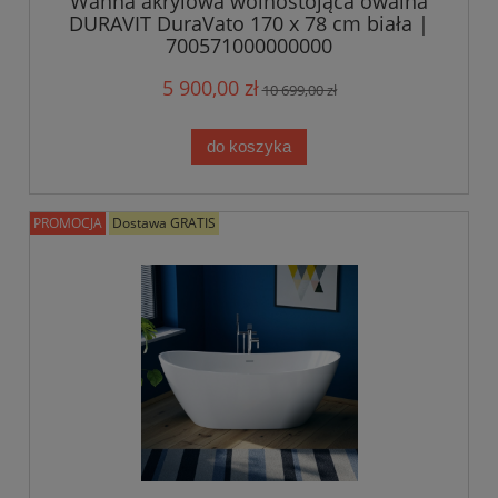
Wanna akrylowa wolnostojąca owalna
DURAVIT DuraVato 170 x 78 cm biała |
700571000000000
5 900,00 zł
10 699,00 zł
do koszyka
PROMOCJA
Dostawa GRATIS