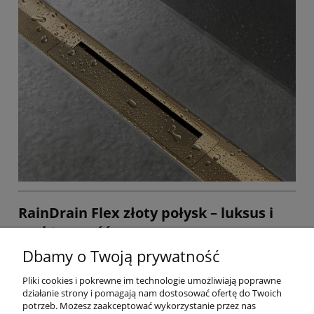
RainDrain Flex złoty połysk – luksus i
praktyczność
Dbamy o Twoją prywatność
Hansgrohe RainDrain Flex złoty połysk
to odpływ liniowy, który
nie tylko zapewnia skuteczne odprowadzanie wody, ale także
Pliki cookies i pokrewne im technologie umożliwiają poprawne
nadaje łazience
wyjątkowego charakteru
. To połączenie
działanie strony i pomagają nam dostosować ofertę do Twoich
minimalistycznej formy, elastyczności montażu i
potrzeb. Możesz zaakceptować wykorzystanie przez nas
luksusowego wykończenia
, które podkreśli nowoczesny styl