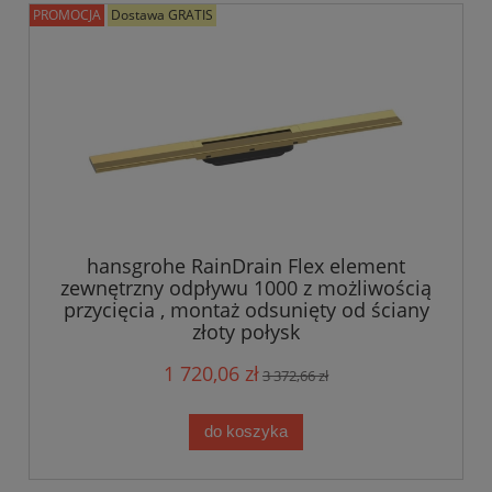
PROMOCJA
Dostawa GRATIS
hansgrohe RainDrain Flex element
zewnętrzny odpływu 1000 z możliwością
przycięcia , montaż odsunięty od ściany
złoty połysk
1 720,06 zł
3 372,66 zł
do koszyka