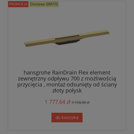
PROMOCJA
Dostawa GRATIS
hansgrohe RainDrain Flex element
zewnętrzny odpływu 700 z możliwością
przycięcia , montaż odsunięty od ściany
złoty połysk
1 777,64 zł
3 158,00 zł
do koszyka