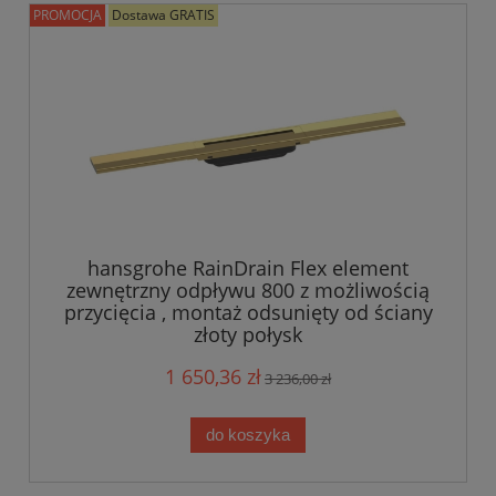
PROMOCJA
Dostawa GRATIS
hansgrohe RainDrain Flex element
zewnętrzny odpływu 800 z możliwością
przycięcia , montaż odsunięty od ściany
złoty połysk
1 650,36 zł
3 236,00 zł
do koszyka