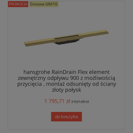
PROMOCJA
Dostawa GRATIS
hansgrohe RainDrain Flex element
zewnętrzny odpływu 900 z możliwością
przycięcia , montaż odsunięty od ściany
złoty połysk
1 795,71 zł
3 521,00 zł
do koszyka