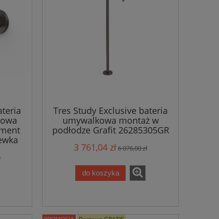
ateria
Tres Study Exclusive bateria
kowa
umywalkowa montaż w
ement
podłodze Grafit 26285305GR
ewka
3 761,04 zł
6 076,00 zł
ł
do koszyka