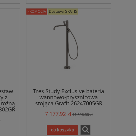
PROMOCJA
Dostawa GRATIS
estaw
Tres Study Exclusive bateria
y z
wannowo-prysznicowa
drożną
stojąca Grafit 26247005GR
7302GR
7 177,92 zł
11 596,00 zł
ł
do koszyka