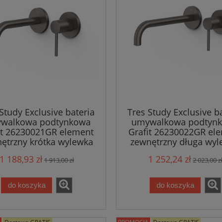
Study Exclusive bateria
Tres Study Exclusive b
walkowa podtynkowa
umywalkowa podtyn
it 26230021GR element
Grafit 26230022GR el
ętrzny krótka wylewka
zewnętrzny długa wyl
1 188,93 zł
1 252,24 zł
1 913,00 zł
2 023,00 z
do koszyka
do koszyka