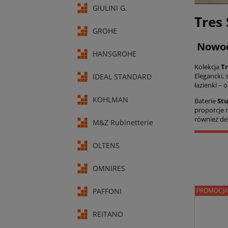
GIULINI G.
Tres
GROHE
Nowocz
HANSGROHE
Kolekcja
Tr
Elegancki,
IDEAL STANDARD
łazienki – 
KOHLMAN
Baterie
Stu
proporcje 
również de
M&Z Rubinetterie
OLTENS
OMNIRES
PROMOCJA
PAFFONI
REITANO