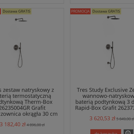
Dostawa GRATIS
PROMOCJA
Dostawa GRATIS
s zestaw natryskowy z
Tres Study Exclusive Z
terią termostatyczną
wannowo-natryskow
dtynkową Therm-Box
baterią podtynkową 3 
26235004GR Grafit
Rapid-Box Grafit 2623
czownica okrągła 30 cm
3 620,53 zł
5 849,00 z
3 182,40 zł
4 896,00 zł
do koszyka