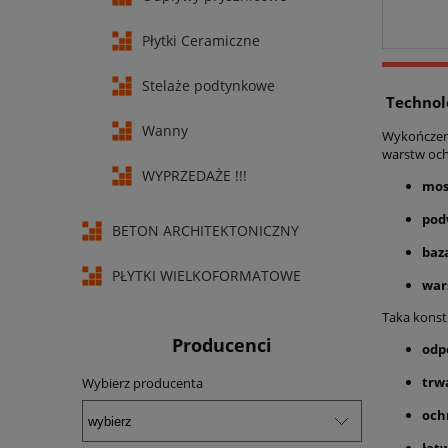
Płytki Ceramiczne
Stelaże podtynkowe
Technolo
Wanny
Wykończe
warstw oc
WYPRZEDAŻE !!!
mos
pod
BETON ARCHITEKTONICZNY
baz
PŁYTKI WIELKOFORMATOWE
war
Taka konst
Producenci
odp
trwa
Wybierz producenta
och