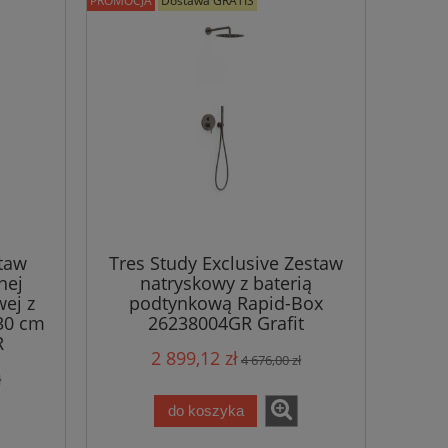
PROMOCJA
Dostawa GRATIS
taw
Tres Study Exclusive Zestaw
nej
natryskowy z baterią
wej z
podtynkową Rapid-Box
30 cm
26238004GR Grafit
R
2 899,12 zł
4 676,00 zł
ł
do koszyka