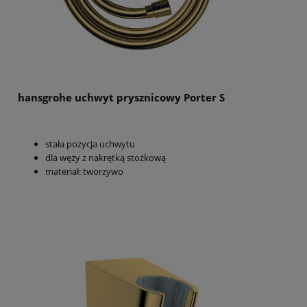
hansgrohe uchwyt prysznicowy Porter S
stała pozycja uchwytu
dla węży z nakrętką stożkową
materiał: tworzywo