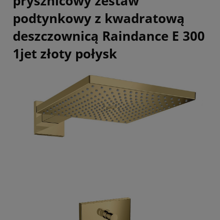
prysznicowy zestaw
podtynkowy z kwadratową
deszczownicą Raindance E 300
1jet złoty połysk