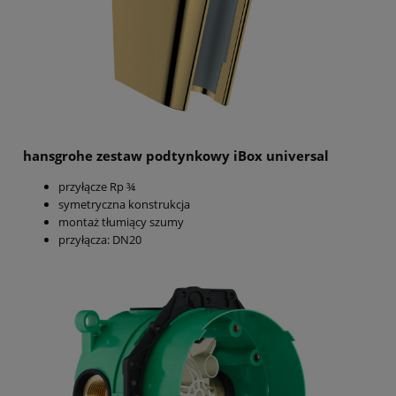
hansgrohe zestaw podtynkowy iBox universal
przyłącze Rp ¾
symetryczna konstrukcja
montaż tłumiący szumy
przyłącza: DN20