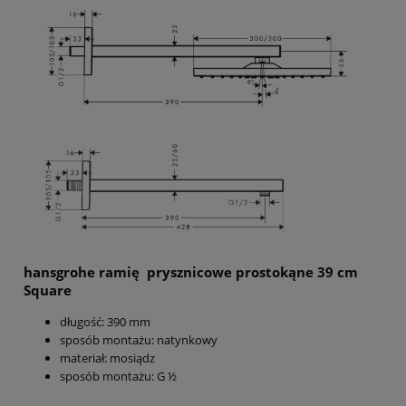
hansgrohe ramię prysznicowe prostokąne 39 cm
Square
długość: 390 mm
sposób montażu: natynkowy
materiał: mosiądz
sposób montażu: G ½