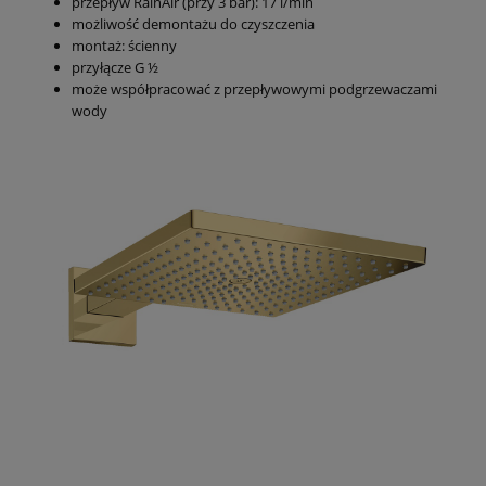
przepływ RainAir (przy 3 bar): 17 l/min
możliwość demontażu do czyszczenia
montaż: ścienny
przyłącze G ½
może współpracować z przepływowymi podgrzewaczami
wody