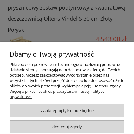
prysznicowy zestaw podtynkowy z kwadratową
deszczownicą Oltens Vindel S 30 cm Złoty
Połysk
4 543,00 zł
Cena regularna:
Dbamy o Twoją prywatność
6 376,00 zł
Najniższa cena z 30 dni przed
Pliki cookies i pokrewne im technologie umożliwiają poprawne
6 102,00 zł
obniżką:
działanie strony i pomagają nam dostosować ofertę do Twoich
potrzeb. Możesz zaakceptować wykorzystanie przez nas
do koszyka
wszystkich tych plików i przejść do sklepu lub dostosować użycie
plików do swoich preferencji, wybierając opcję "Dostosuj zgody".
Więcej o plikach cookies przeczytasz w naszej Polityce
prywatności.
Informacje o sklepie
zaakceptuj tylko niezbędne
Warunki zakupów
dostosuj zgody
Twoje konto