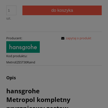
Jeżeli produk
30 dni, wyświ
do koszyka
momentu, kie
sprzedaży.
szt.
Producent:
zapytaj o produkt
Kod produktu:
MetroEZEST30Raind
Opis
hansgrohe
Metropol
kompletny