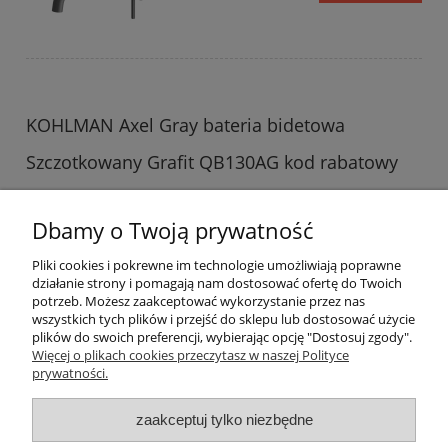
KOHLMAN Axel Gray bateria bidetowa
Szczotkowany Grafit QB130AG kod rabatowy
KOHLMAN7 + dostawa gratis !
Dbamy o Twoją prywatność
757,00 zł
do koszyka
Pliki cookies i pokrewne im technologie umożliwiają poprawne
działanie strony i pomagają nam dostosować ofertę do Twoich
potrzeb. Możesz zaakceptować wykorzystanie przez nas
wszystkich tych plików i przejść do sklepu lub dostosować użycie
plików do swoich preferencji, wybierając opcję "Dostosuj zgody".
Więcej o plikach cookies przeczytasz w naszej Polityce
prywatności.
Informacje o sklepie
zaakceptuj tylko niezbędne
Warunki zakupów