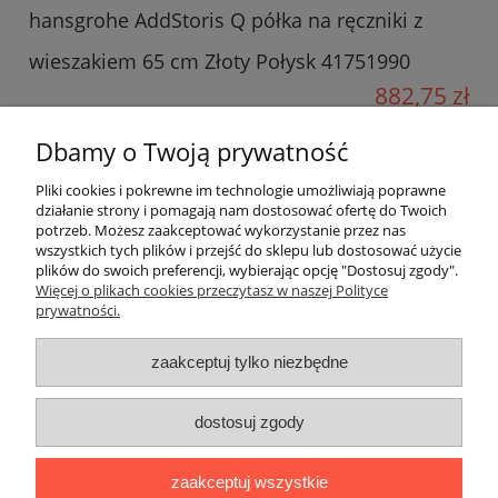
hansgrohe AddStoris Q półka na ręczniki z
wieszakiem 65 cm Złoty Połysk 41751990
882,75 zł
Cena regularna:
Dbamy o Twoją prywatność
1 605,00 zł
Najniższa cena z 30 dni przed
Pliki cookies i pokrewne im technologie umożliwiają poprawne
844,95 zł
obniżką:
działanie strony i pomagają nam dostosować ofertę do Twoich
potrzeb. Możesz zaakceptować wykorzystanie przez nas
do koszyka
wszystkich tych plików i przejść do sklepu lub dostosować użycie
plików do swoich preferencji, wybierając opcję "Dostosuj zgody".
Więcej o plikach cookies przeczytasz w naszej Polityce
prywatności.
Informacje o sklepie
zaakceptuj tylko niezbędne
Warunki zakupów
dostosuj zgody
Twoje konto
zaakceptuj wszystkie