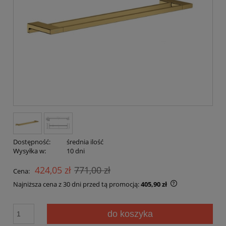
Dostępność:
średnia ilość
Wysyłka w:
10 dni
424,05 zł
771,00 zł
Cena:
Najniższa cena z 30 dni przed tą promocją:
405,90 zł
Jeżeli produkt 
30 dni, wyświet
do koszyka
momentu, kiedy
sprzedaży.