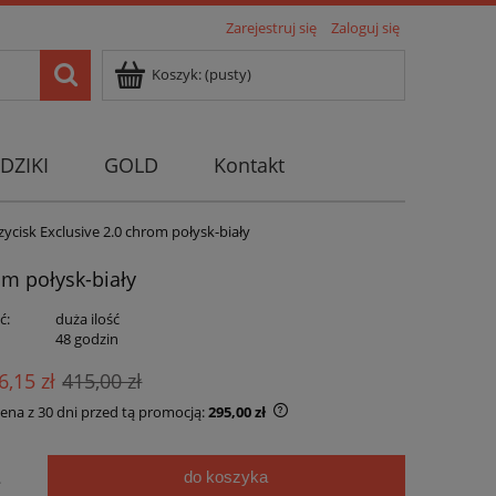
Zarejestruj się
Zaloguj się
Koszyk:
(pusty)
DZIKI
GOLD
Kontakt
ycisk Exclusive 2.0 chrom połysk-biały
om połysk-biały
ć:
duża ilość
:
48 godzin
6,15 zł
415,00 zł
cena z 30 dni przed tą promocją:
295,00 zł
Jeżeli produkt jest sprzedawany krócej niż
30 dni, wyświetlana jest najniższa cena od
do koszyka
.