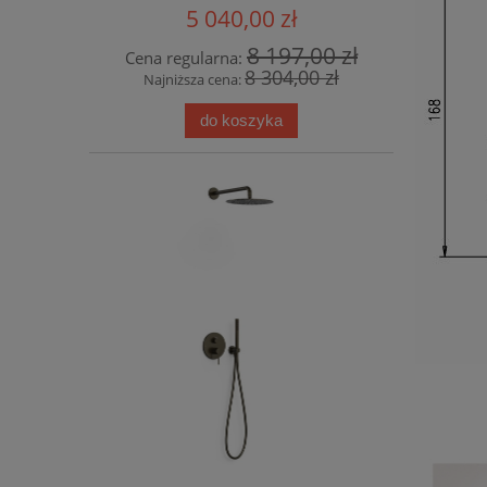
deszczownicą okrągłą Oltens
5 040,00 zł
Vindel 30 cm Złoty Połysk
8 197,00 zł
Cena regularna:
8 304,00 zł
Najniższa cena:
do koszyka