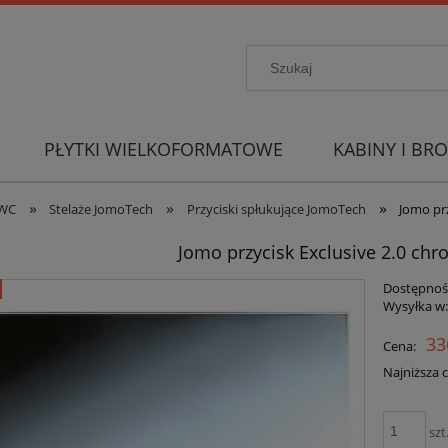
PŁYTKI WIELKOFORMATOWE
KABINY I BRO
»
»
»
 WC
Stelaże JomoTech
Przyciski spłukujące JomoTech
Jomo prz
Jomo przycisk Exclusive 2.0 chr
Dostępnoś
Wysyłka w
33
Cena:
Najniższa 
szt