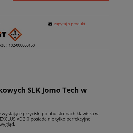
momentu, kiedy produkt pojawił się w
sprzedaży.
:
zapytaj o produkt
ktu:
102-000000150
nkowych
SLK Jomo Tech
w
e wystające przyciski po obu stronach klawisza w
XCLUSIVE 2.0 posiada nie tylko perfekcyjne
wygląd.