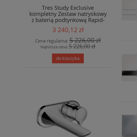
Tres Study Exclusive
kompletny Zestaw natryskowy
z baterią podtynkową Rapid-
Box 26228004KMB Czarny
3 240,12 zł
Brąz
5 226,00 zł
Cena regularna:
5 226,00 zł
Najniższa cena:
do koszyka