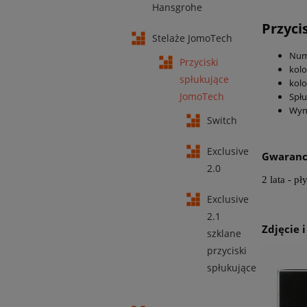
Hansgrohe
Przycis
Stelaże JomoTech
Num
Przyciski
kolo
spłukujące
kolo
JomoTech
Spłu
Wymi
Switch
Exclusive
Gwaranc
2.0
2 lata - p
Exclusive
2.1
Zdjęcie 
szklane
przyciski
spłukujące