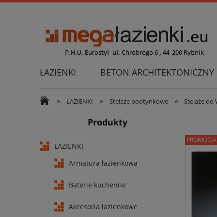
ŁAZIENKI
BETON ARCHITEKTONICZNY
»
»
»
ŁAZIENKI
Stelaże podtynkowe
Stelaże do
Produkty
PROMOCJA
ŁAZIENKI
Armatura łazienkowa
Baterie kuchenne
Akcesoria łazienkowe