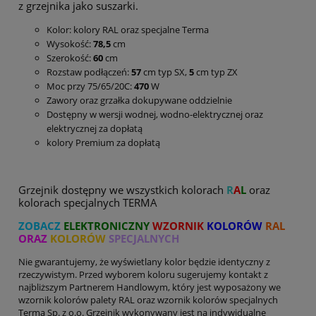
z grzejnika jako suszarki.
Kolor: kolory RAL oraz specjalne Terma
Wysokość:
78,5
cm
Szerokość:
60
cm
Rozstaw podłączeń:
57
cm typ SX,
5
cm typ ZX
Moc przy 75/65/20C:
470
W
Zawory oraz grzałka dokupywane oddzielnie
Dostępny w wersji wodnej, wodno-elektrycznej oraz
elektrycznej za dopłatą
kolory Premium za dopłatą
Grzejnik dostępny we wszystkich kolorach
R
A
L
oraz
kolorach specjalnych TERMA
ZOBACZ
ELEKTRONICZNY
WZORNIK
KOLORÓW
RAL
ORAZ
KOLORÓW
SPECJALNYCH
Nie gwarantujemy, że wyświetlany kolor będzie identyczny z
rzeczywistym. Przed wyborem koloru sugerujemy kontakt z
najbliższym Partnerem Handlowym, który jest wyposażony we
wzornik kolorów palety RAL oraz wzornik kolorów specjalnych
Terma Sp. z o.o. Grzejnik wykonywany jest na indywidualne