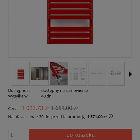
Dostępność:
dostępny na zamówienie
Wysyłka w:
40 dni
1 023,73 zł
1 681,00 zł
Cena:
Najniższa cena z 30 dni przed tą promocją:
1 571,00 zł
Jeżeli produk
30 dni, wyświ
do koszyka
momentu, kie