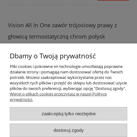
Vision All In One zawór trójosiowy prawy z
głowicą termostatyczną chrom połysk
474,30 zł
Dbamy o Twoją prywatność
527,00 zł
Cena regularna:
Najniższa cena z 30 dni przed
Pliki cookies i pokrewne im technologie umożliwiają poprawne
527,00 zł
obniżką:
działanie strony i pomagają nam dostosować ofertę do Twoich
potrzeb. Możesz zaakceptować wykorzystanie przez nas
do koszyka
wszystkich tych plików i przejść do sklepu lub dostosować użycie
plików do swoich preferencji, wybierając opcję "Dostosuj zgody".
Więcej o plikach cookies przeczytasz w naszej Polityce
prywatności.
Informacje o sklepie
zaakceptuj tylko niezbędne
Warunki zakupów
dostosuj zgody
Twoje konto