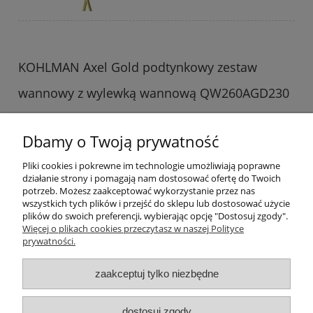
KOHLMAN Axel Gold podtynkowy zestaw
wannowy z wylewką wannową QW260AGD230
Złoty Połysk
Dbamy o Twoją prywatność
1 699,00 zł
do koszyka
Pliki cookies i pokrewne im technologie umożliwiają poprawne
działanie strony i pomagają nam dostosować ofertę do Twoich
potrzeb. Możesz zaakceptować wykorzystanie przez nas
wszystkich tych plików i przejść do sklepu lub dostosować użycie
plików do swoich preferencji, wybierając opcję "Dostosuj zgody".
Więcej o plikach cookies przeczytasz w naszej Polityce
prywatności.
Informacje o sklepie
zaakceptuj tylko niezbędne
Warunki zakupów
dostosuj zgody