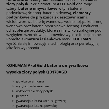
złoty połysk
. Seria armatury
AXEL Gold
obejmuje
cztery
baterie umywalkowe
w tym baterię
podtynkową ścienną, baterię bidetową,
elementy
podtynkowe do prysznica z deszczownicami
,
wielootworową baterię wannową, wolnostojącą kolumnę
wannową oraz baterię prysznicową ścienną. Producent
od lat oferuje produkty, które są nie tylko atrakcyjne pod
względem wzornictwa, ale również wysoce funkcjonalne.
Ponadto
armatura łazienkowa
marki
KOHLMAN
wyróżnia się innowacyjną technologią oraz perfekcyjną
jakością wykonania.
KOHLMAN Axel Gold bateria umywalkowa
wysoka złoty połysk QB170AGD
głowica ceramiczna
wężyki przyłączeniowe
wykończenie złoty połysk
perlator
gwarancja 5 lat na korpus i głowicę
gwarancja 3 lata na powłokę