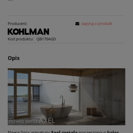
Producent:
zapytaj o produkt
Kod produktu:
QB170AGD
Opis
Nowa linia armatury
Axel została
poszerzona o
kolor