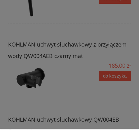
KOHLMAN uchwyt słuchawkowy z przyłączem
wody QW004AEB czarny mat
185,00 zł
do koszyka
KOHLMAN uchwyt słuchawkowy QW004EB
Czarny Mat