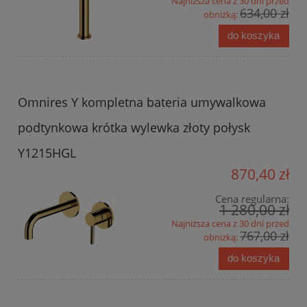
Najniższa cena z 30 dni przed
634,00 zł
obniżką:
do koszyka
Omnires Y kompletna bateria umywalkowa
podtynkowa krótka wylewka złoty połysk
Y1215HGL
870,40 zł
Cena regularna:
1 280,00 zł
Najniższa cena z 30 dni przed
767,00 zł
obniżką:
do koszyka