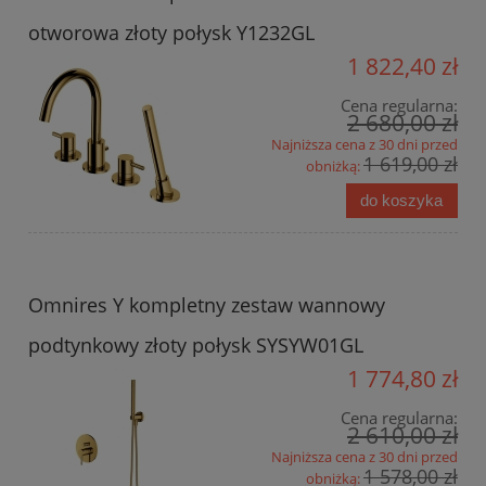
otworowa złoty połysk Y1232GL
1 822,40 zł
Cena regularna:
2 680,00 zł
Najniższa cena z 30 dni przed
1 619,00 zł
obniżką:
do koszyka
Omnires Y kompletny zestaw wannowy
podtynkowy złoty połysk SYSYW01GL
1 774,80 zł
Cena regularna:
2 610,00 zł
Najniższa cena z 30 dni przed
1 578,00 zł
obniżką: