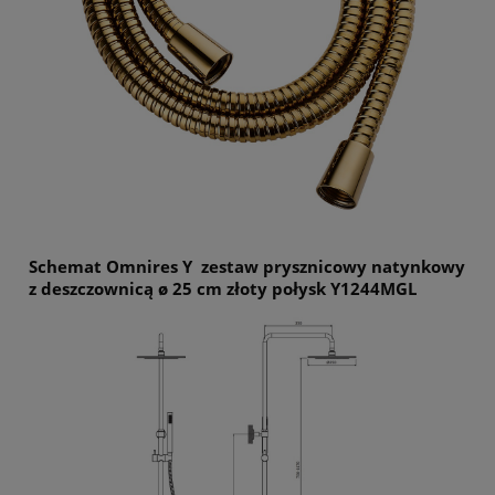
Schemat Omnires Y zestaw prysznicowy natynkowy
z deszczownicą ø 25 cm złoty połysk Y1244MGL