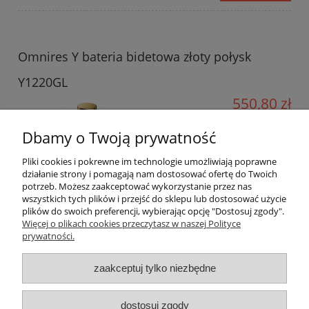
Omnires Y bateria bidetowa złoty połysk
Y1220GL
550,80 zł
810,00 zł
Cena regularna:
Dbamy o Twoją prywatność
Najniższa cena z 30 dni przed
483,00 zł
obniżką:
Pliki cookies i pokrewne im technologie umożliwiają poprawne
działanie strony i pomagają nam dostosować ofertę do Twoich
do koszyka
potrzeb. Możesz zaakceptować wykorzystanie przez nas
wszystkich tych plików i przejść do sklepu lub dostosować użycie
plików do swoich preferencji, wybierając opcję "Dostosuj zgody".
Więcej o plikach cookies przeczytasz w naszej Polityce
prywatności.
Informacje o sklepie
zaakceptuj tylko niezbędne
Warunki zakupów
dostosuj zgody