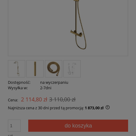
Dostępność:
na wyczerpaniu
Wysyłka w:
2-7dni
2 114,80 zł
3 110,00 zł
Cena:
Najniższa cena z 30 dni przed tą promocją:
1 873,00 zł
Jeżeli produk
30 dni, wyświ
do koszyka
momentu, kie
sprzedaży.
szt.