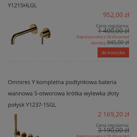
Y1215HLGL
952,00 zł
Cena regularna:
1 400,00 zł
Najniższa cena z 30 dni przed
845,00 zł
obniżką:
do koszyka
Omnires Y kompletna podtynkowa bateria
wannowa 5-otworowa krótka wylewka złoty
połysk Y1237-1SGL
2 169,20 zł
Cena regularna:
3 190,00 zł
Najniższa cena z 30 dni przed