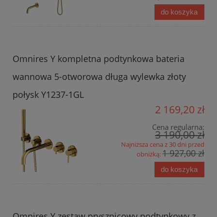
do koszyka
Omnires Y kompletna podtynkowa bateria
wannowa 5-otworowa długa wylewka złoty
połysk Y1237-1GL
2 169,20 zł
Cena regularna:
3 190,00 zł
Najniższa cena z 30 dni przed
1 927,00 zł
obniżką:
do koszyka
Omnires Y zestaw prysznicowy podtynkowy z