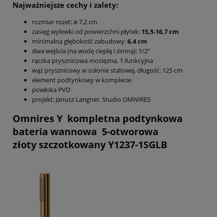
Najważniejsze cechy i zalety:
rozmiar rozet: ø 7,2 cm
zasięg wylewki od powierzchni płytek:
15,5-16,7 cm
minimalna głębokość zabudowy:
6,4 cm
dwa wejścia (na wodę ciepłą i zimną): 1/2”
rączka prysznicowa mosiężna, 1-funkcyjna
wąż prysznicowy w osłonie stalowej, długość: 125 cm
element podtynkowy w komplecie
powłoka PVD
projekt: Janusz Langner, Studio OMNIRES
Omnires Y kompletna podtynkowa
bateria wannowa 5-otworowa
złoty szczotkowany Y1237-1SGLB