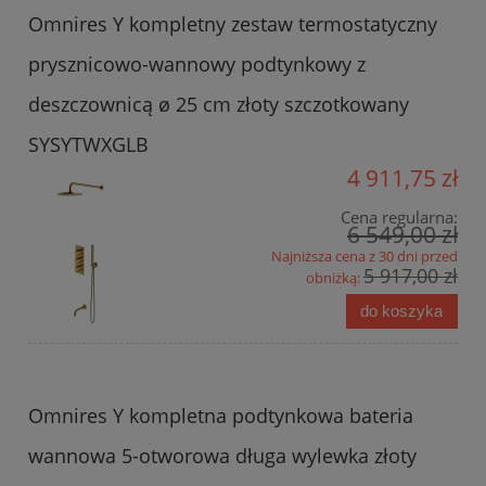
Omnires Y kompletny zestaw termostatyczny
prysznicowo-wannowy podtynkowy z
deszczownicą ø 25 cm złoty szczotkowany
SYSYTWXGLB
4 911,75 zł
Cena regularna:
6 549,00 zł
Najniższa cena z 30 dni przed
5 917,00 zł
obniżką:
do koszyka
Omnires Y kompletna podtynkowa bateria
wannowa 5-otworowa długa wylewka złoty