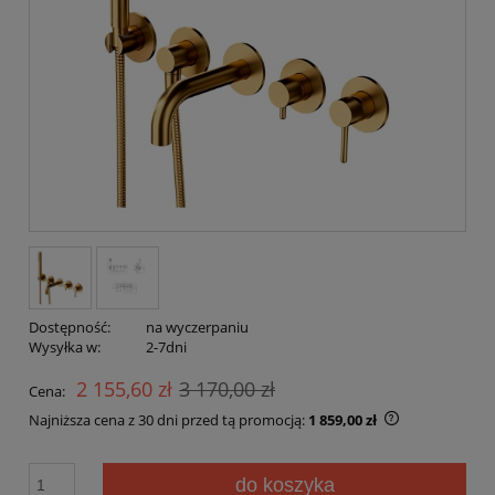
Dostępność:
na wyczerpaniu
Wysyłka w:
2-7dni
2 155,60 zł
3 170,00 zł
Cena:
Najniższa cena z 30 dni przed tą promocją:
1 859,00 zł
Jeżeli produk
30 dni, wyświ
do koszyka
momentu, kie