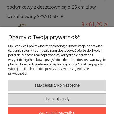
podtynkowy z deszczownicą ø 25 cm złoty
szczotkowany SYSYT05GLB
3 461,20 zł
Cena regularna:
Dbamy o Twoją prywatność
5 090,00 zł
Najniższa cena z 30 dni przed
Pliki cookies i pokrewne im technologie umożliwiają poprawne
3 498,91 zł
obniżką:
działanie strony i pomagają nam dostosować ofertę do Twoich
potrzeb. Możesz zaakceptować wykorzystanie przez nas
do koszyka
wszystkich tych plików i przejść do sklepu lub dostosować użycie
plików do swoich preferencji, wybierając opcję "Dostosuj zgody".
Więcej o plikach cookies przeczytasz w naszej Polityce
prywatności.
Informacje o sklepie
zaakceptuj tylko niezbędne
Warunki zakupów
dostosuj zgody
Twoje konto
zaakceptuj wszystkie