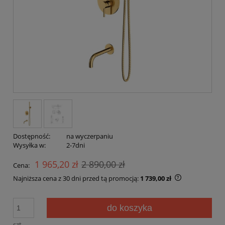
Dostępność:
na wyczerpaniu
Wysyłka w:
2-7dni
1 965,20 zł
2 890,00 zł
Cena:
Najniższa cena z 30 dni przed tą promocją:
1 739,00 zł
Jeżeli produk
30 dni, wyświ
do koszyka
momentu, kie
sprzedaży.
szt.