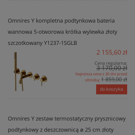
Omnires Y kompletna podtynkowa bateria
wannowa 5-otworowa krótka wylewka złoty
szczotkowany Y1237-1SGLB
2 155,60 zł
Cena regularna:
3 170,00 zł
Najniższa cena z 30 dni przed
1 859,00 zł
obniżką:
do koszyka
Omnires Y zestaw termostatyczny prysznicowy
podtynkowy z deszczownicą ø 25 cm złoty