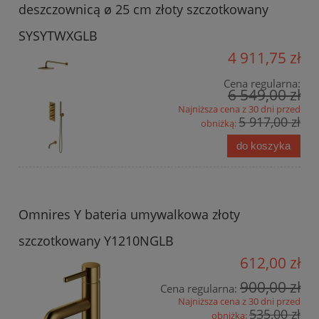
deszczownicą ø 25 cm złoty szczotkowany
SYSYTWXGLB
4 911,75 zł
Cena regularna:
6 549,00 zł
Najniższa cena z 30 dni przed
5 917,00 zł
obniżką:
do koszyka
Omnires Y bateria umywalkowa złoty
szczotkowany Y1210NGLB
612,00 zł
900,00 zł
Cena regularna:
Najniższa cena z 30 dni przed
535,00 zł
obniżką: