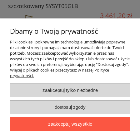
szczotkowany SYSYT05GLB
3 461,20 zł
Cena regularna:
Dbamy o Twoją prywatność
5 090,00 zł
Najniższa cena z 30 dni przed
Pliki cookies i pokrewne im technologie umożliwiają poprawne
3 498,91 zł
obniżką:
działanie strony i pomagają nam dostosować ofertę do Twoich
potrzeb. Możesz zaakceptować wykorzystanie przez nas
do koszyka
wszystkich tych plików i przejść do sklepu lub dostosować użycie
plików do swoich preferencji, wybierając opcję "Dostosuj zgody".
Więcej o plikach cookies przeczytasz w naszej Polityce
prywatności.
Informacje o sklepie
zaakceptuj tylko niezbędne
Warunki zakupów
dostosuj zgody
Twoje konto
zaakceptuj wszystkie
Okazje